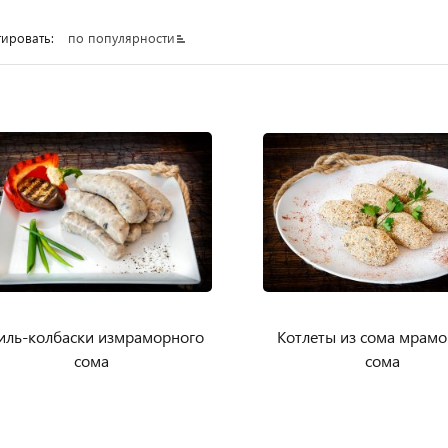
ировать:
по популярности
иль-колбаски измраморного
Котлеты из сома мрамо
сома
сома