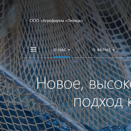
ООО «Агрофирма «Липецк»
О НАС
О ФЕРМЕ
Новое, высок
подход 