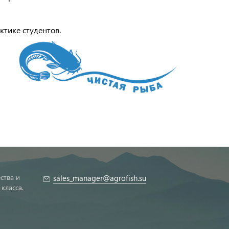
тике студентов.
ства и
sales_manager@agrofish.su
класса.