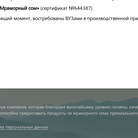
«Мраморный сом»
(сертификат №644387)
оящий момент, востребованы ВУЗами в производственной прак
кая компания, которая благодаря высочайшему уровню гигиены, каче
 способна предоставить продукты из мраморного сома премиального 
ка персональных данных