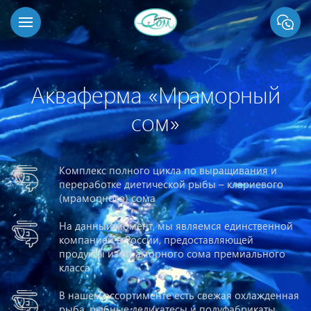
Акваферма «Мраморный
сом»
Комплекс полного цикла по выращивания и
переработке диетической рыбы – клариевого
(мраморного) сома
На данный момент, мы являемся единственной
компанией в России, предоставляющей
продукты из мраморного сома премиального
класса
В нашем ассортименте есть свежая охлажденная
рыба, рыбные деликатесы и полуфабрикаты