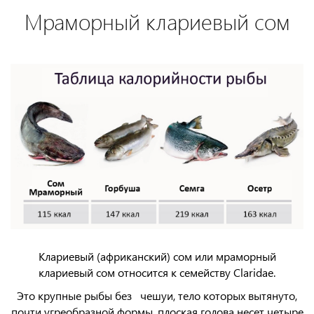
Мраморный клариевый сом
Клариевый (африканский) сом или мраморный
клариевый сом относится к семейству Claridae.
Это крупные рыбы без чешуи, тело которых вытянуто,
почти угреобразной формы, плоская голова несет четыре