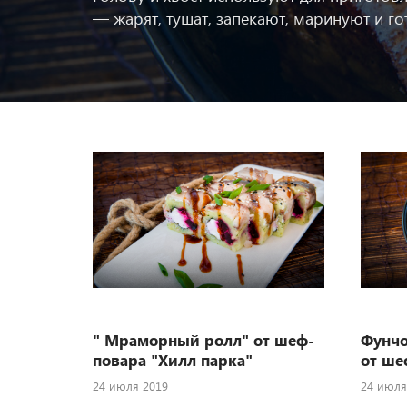
— жарят, тушат, запекают, маринуют и гот
" Мраморный ролл" от шеф-
Фунчо
повара "Хилл парка"
от ше
24 июля 2019
24 июля