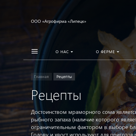
ООО «Агрофирма «Липецк»
О НАС
О ФЕРМЕ
Главная
Рецепты
Рецепты
Достоинством мраморного сома является
рыбного запаха (наличие которого являе
ограничительным фактором в выборе блю
Голову и хвост используют для приготов