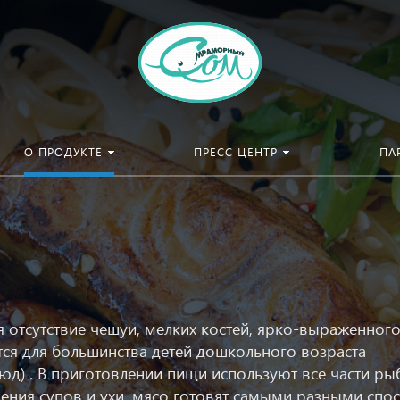
О ПРОДУКТЕ
ПРЕСС ЦЕНТР
ПА
 отсутствие чешуи, мелких костей, ярко-выраженног
тся для большинства детей дошкольного возраста
д) . В приготовлении пищи используют все части ры
ления супов и ухи, мясо готовят самыми разными спо