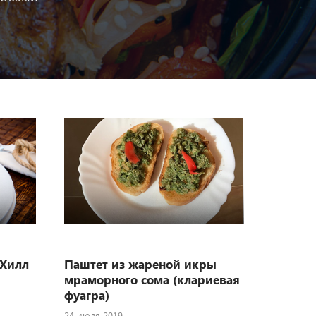
«Хилл
Паштет из жареной икры
мраморного сома (клариевая
фуагра)
24 июля 2019