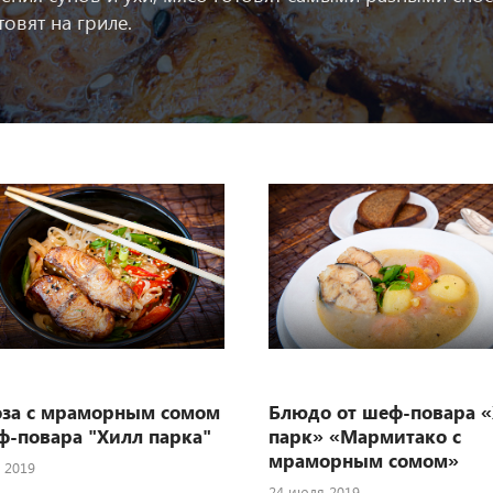
овят на гриле.
за с мраморным сомом
Блюдо от шеф-повара 
ф-повара "Хилл парка"
парк» «Мармитако с
мраморным сомом»
 2019
24 июля 2019