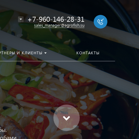
+7-960-146-28-31
sales_manager@agrofish.su
РТНЕРЫ И КЛИЕНТЫ
КОНТАКТЫ
о
бы.
собами