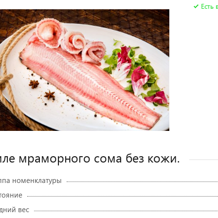
Есть 
ле мраморного сома без кожи.
ппа номенклатуры
тояние
дний вес