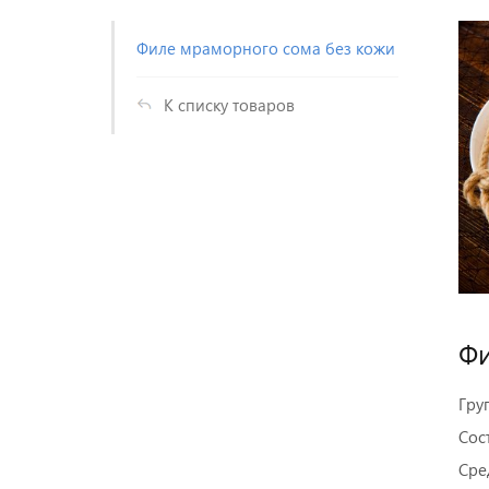
Филе мраморного сома без кожи
К списку товаров
Фи
Гру
Сос
Сре